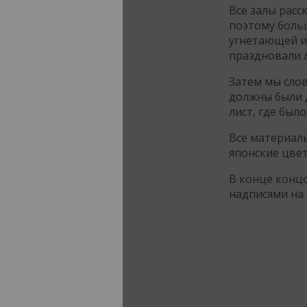
Все залы расс
поэтому больш
угнетающей и 
праздновали 
Затем мы сло
должны были 
лист, где был
Все материал
японские цвет
В конце концо
надписями на 