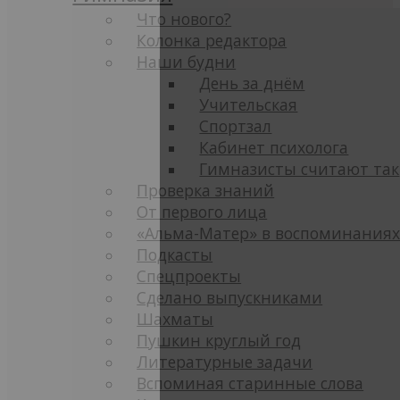
Что нового?
Колонка редактора
Наши будни
День за днём
Учительская
Спортзал
Кабинет психолога
Гимназисты считают так
Проверка знаний
От первого лица
«Альма-Матер» в воспоминания
Подкасты
Спецпроекты
Сделано выпускниками
Шахматы
Пушкин круглый год
Литературные задачи
Вспоминая старинные слова