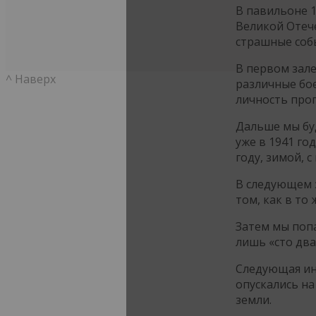
В павильоне 
Великой Отече
страшные соб
В первом зал
^ Наверх
различные бо
личность проп
Дальше мы бу
уже в 1941 го
году, зимой,
В следующем з
том, как в то
Затем мы попа
лишь «сто дв
Следующая инс
опускались на
земли.