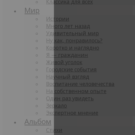
Классика для всех
Мир
Истории
Много лет назад
Удивительный мир
Ну как, понравилось?
Коротко и наглядно
Я — гражданин
Живой уголок
Городские события
Научный взгляд
Воспитание человечества
На собственном опыте
Один раз увидеть
Зеркало
Экспертное мнение
Альбом
Стихи