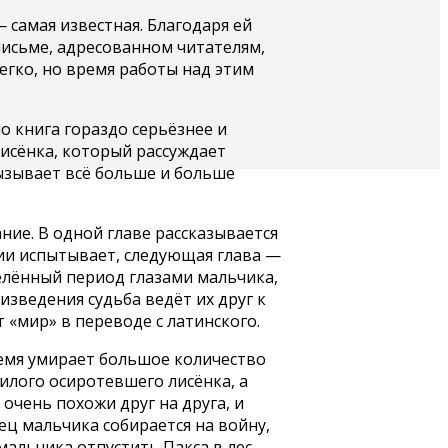
— самая известная. Благодаря ей
письме, адресованном читателям,
легко, но время работы над этим
 книга гораздо серьёзнее и
лисёнка, который рассуждает
вызывает всё больше и больше
ние. В одной главе рассказывается
ции испытывает, следующая глава —
делённый период глазами мальчика,
изведения судьба ведёт их друг к
 «мир» в переводе с латинского.
ремя умирает большое количество
милого осиротевшего лисёнка, а
очень похожи друг на друга, и
ец мальчика собирается на войну,
альчика отпустить Пакса в лес.