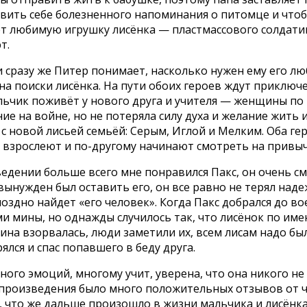
вить себе болезненного напоминания о питомце и чтобы
т любимую игрушку лисёнка — пластмассового солдатика
т.
 сразу же Питер понимает, насколько нужен ему его л
на поиски лисёнка. На пути обоих героев ждут приключе
ьчик поживёт у нового друга и учителя — женщины по 
ие на войне, но не потеряла силу духа и желание жить и
с новой лисьей семьёй: Серым, Иглой и Мелким. Оба гер
, взрослеют и по-другому начинают смотреть на привы
ведении больше всего мне понравился Пакс, он очень с
вынужден был оставить его, он все равно не терял над
поздно найдет «его человек». Когда Пакс добрался до во
и мины, но однажды случилось так, что лисёнок по име
Мина взорвалась, люди заметили их, всем лисам надо бы
ялся и спас попавшего в беду друга.
ного эмоций, многому учит, уверена, что она никого н
 произведения было много положительных отзывов от ч
, что же дальше произошло в жизни мальчика и лисёнка