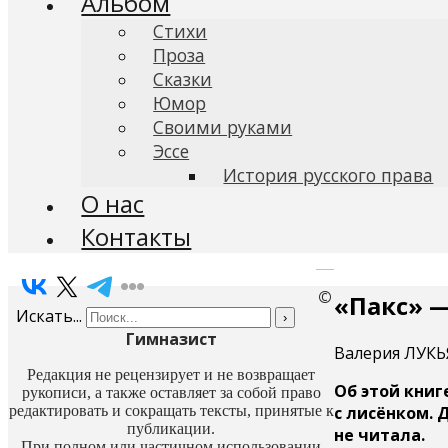
Альбом
Стихи
Проза
Сказки
Юмор
Своими руками
Эссе
История русского права
О нас
Контакты
©
«Пакс» —
Искать...
›
Гимназист
Валерия ЛУКЬЯ
Редакция не рецензирует и не возвращает
Об этой книг
рукописи, а также оставляет за собой право
с лисёнком. 
редактировать и сокращать тексты, принятые к
публикации.
не читала.
При полном или частичном использовании