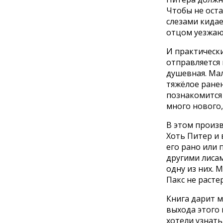
Чтобы не оста
слезами кидае
отцом уезжаю
И практически
отправляется 
душевная. Мал
тяжёлое ранен
познакомится 
много нового
В этом произ
Хоть Питер и 
его рано или 
другими лисам
одну из них. 
Пакс не растер
Книга дарит м
выхода этого
хотели узнать