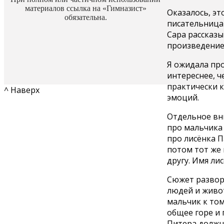
материалов ссылка на «Гимназист»
Оказалось, эт
обязательна.
писательница 
Сара рассказы
произведением
Я ожидала про
интереснее, ч
практически к
^ Наверх
эмоций.
Отдельное вни
про мальчика 
про лисёнка П
потом тот же 
другу. Имя ли
Сюжет развора
людей и живот
мальчик к том
общее горе и 
Питера должны