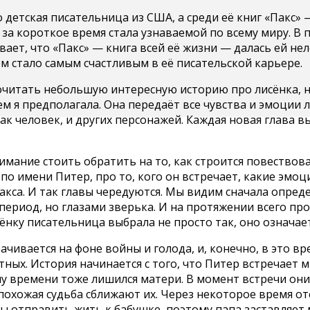
о детская писательница из США, а среди её книг «Пакс» 
за короткое время стала узнаваемой по всему миру. В 
вает, что «Пакс» — книга всей её жизни — далась ей не
 стало самым счастливым в её писательской карьере.
читать небольшую интересную историю про лисёнка, но
ем я предполагала. Она передаёт все чувства и эмоции 
ак человек, и других персонажей. Каждая новая глава 
мание стоить обратить на то, как строится повествова
по имени Питер, про то, кого он встречает, какие эмо
акса. И так главы чередуются. Мы видим сначала опре
период, но глазами зверька. И на протяжении всего про
сёнку писательница выбрала не просто так, оно означает
чивается на фоне войны и голода, и, конечно, в это в
ных. История начинается с того, что Питер встречает 
у времени тоже лишился матери. В момент встречи они 
похожая судьба сближают их. Через некоторое время от
 отправить жить к бабушке, поэтому папа заставляет м